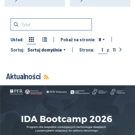
Układ:
Pokaż na stronie:
8
Sortuj:
Sortuj domyślnie
Strona:
1
z
11
Aktualności